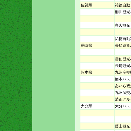
佐賀県
祐徳自動
柳川観光
多久観光
祐徳自動
長崎県
長崎遊覧
雲仙観光
長崎観光
熊本県
九州産交
熊本バス
あいら観
九州産交
清正グル
大分県
大分バス
藤山観光