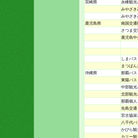
宮崎県
永峰観光
みやざき
みやざき
鹿児島県
南国交通
さつま交
鹿児島中
しまバス
まつばん
沖縄県
那覇バス
東陽バス
中部観光
北部観光
那覇個人
先島交通
宮古協栄
八千代バ
かびら観
カリー観