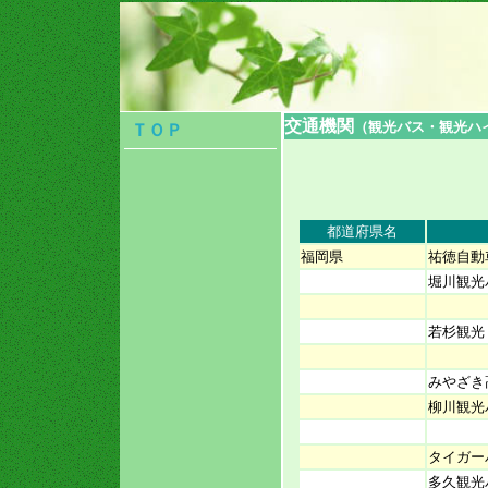
交通機関
（観光バス・観光ハ
ＴＯＰ
都道府県名
福岡県
祐徳自動
堀川観光
若杉観光
みやざき
柳川観
タイガー
多久観光