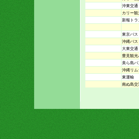
沖東交通
カリー観
新報トラ
東京バス
沖縄バス
大東交通
豊見観光
美ら島バ
沖縄リム
東運輸
南ぬ島交