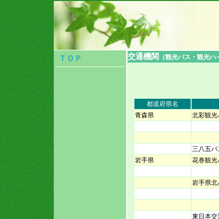
交通機関
（観光バス・観光ハ
ＴＯＰ
都道府県名
青森県
北彩観光
三八五バ
岩手県
花巻観光
岩手県北
東日本交