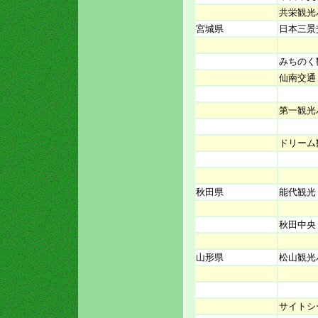
共栄観光
宮城県
日本三景
みちのく
仙南交通
第一観光
ドリーム
秋田県
能代観光
秋田中央
山形県
松山観光
サイトシ