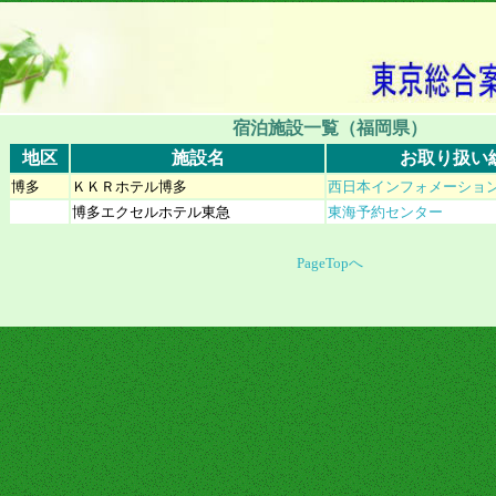
宿泊施設一覧（福岡県）
地区
施設名
お取り扱い
博多
ＫＫＲホテル博多
西日本インフォメーショ
博多エクセルホテル東急
東海予約センター
PageTopへ