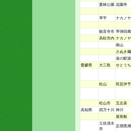
栗林公園
花園亭
琴平
ナカノヤ
観音寺市
琴弾回廊
高松市内
ナカノヤ
南山
さぬき麺
道の駅源
愛媛県
大三島
せとうち
松山
民芸伊予
松山市
五志喜
高知県
四万十川
神川
屋形船 
土佐清水
足摺黒潮
市