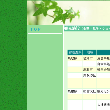
観光施設
（食事・見学・ショ
ＴＯＰ
都道府県
地域
鳥取県
境港市
お食事処
御食事処
鳥取市
砂丘会館
鳥取砂丘
島根県
出雲大社
観光セン
大社観光