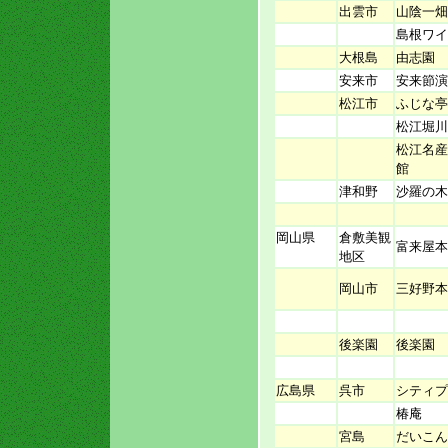
出雲市
山陰一畑
島根ワイ
大根島
由志園
安来市
安来節演
松江市
ふじな亭
松江堀川
松江名産
館
津和野
沙羅の木
岡山県
倉敷美観
富来屋本
地区
岡山市
三好野本
後楽園
後楽園 
広島県
呉市
シティプ
椿庵
宮島
だいこん