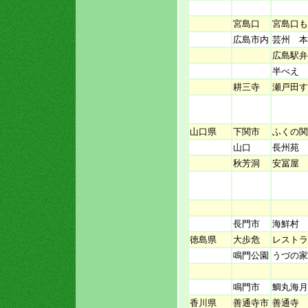
宮島口
宮島口も
広島市内
芸州 本
広島駅弁
半べえ
耕三寺
瀬戸田す
山口県
下関市
ふくの関
山口
長州苑
秋芳洞
安冨屋
長門市
海鮮村 
徳島県
大歩危
レストラ
鳴門公園
うづの家
鳴門市
鯛丸海月
香川県
善通寺市
善通寺 