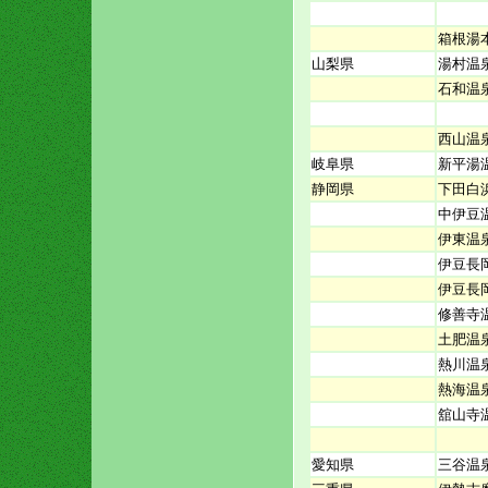
箱根湯
山梨県
湯村温
石和温
西山温
岐阜県
新平湯
静岡県
下田白
中伊豆
伊東温
伊豆長
伊豆長
修善寺
土肥温
熱川温
熱海温
舘山寺
愛知県
三谷温