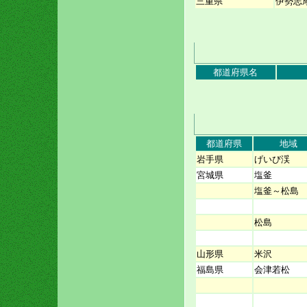
三重県
伊勢志
都道府県名
都道府県
地域
岩手県
げいび渓
宮城県
塩釜
塩釜～松島
松島
山形県
米沢
福島県
会津若松