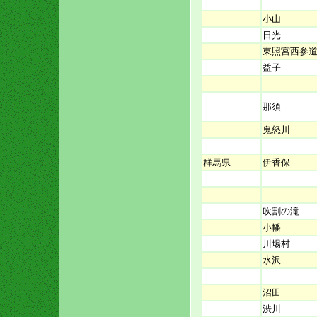
小山
日光
東照宮西参
益子
那須
鬼怒川
群馬県
伊香保
吹割の滝
小幡
川場村
水沢
沼田
渋川