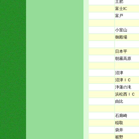
土肥
富士IC
富戸
小室山
御殿場
日本平
朝霧高原
沼津
沼津ＩＣ
浄蓮の滝
浜松西ＩＣ
由比
石廊崎
稲取
袋井
裾野