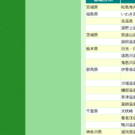
宮城県
松島海
福島県
いわき
岳温泉
湯野上
茨城県
筑波山
袋田温
栃木県
日光・
湯西川
鬼怒川
群馬県
伊香保
川場温
磯部温
草津温
薬師温
千葉県
犬吠崎
養老渓
鴨川温
神奈川県
湯河原